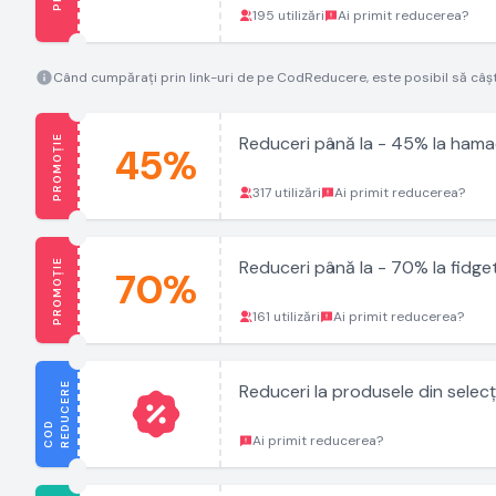
195 utilizări
Ai primit reducerea?
Când cumpărați prin link-uri de pe CodReducere, este posibil să câș
PROMOȚIE
Reduceri până la - 45% la hama
45%
317 utilizări
Ai primit reducerea?
PROMOȚIE
Reduceri până la - 70% la fidge
70%
161 utilizări
Ai primit reducerea?
E
Reduceri la produsele din selec
C
O
D
R
E
D
U
C
E
R
Ai primit reducerea?