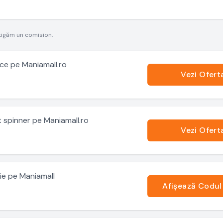
tigăm un comision.
ce pe Maniamall.ro
Vezi Ofert
t spinner pe Maniamall.ro
Vezi Ofert
ție pe Maniamall
Afișează Codul
.