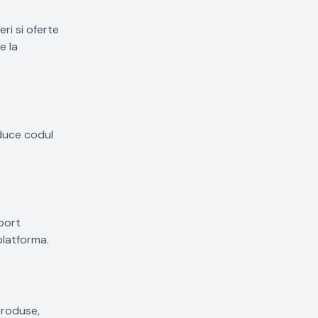
ri si oferte
e la
oduce codul
uport
 platforma.
produse,