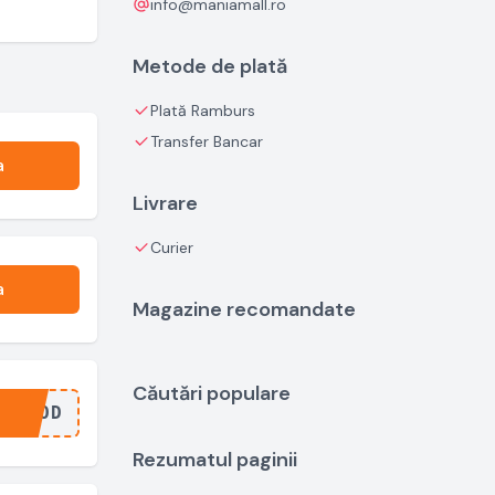
info@maniamall.ro
Metode de plată
Plată Ramburs
Transfer Bancar
a
Livrare
Curier
a
Magazine recomandate
Căutări populare
..COD
Rezumatul paginii