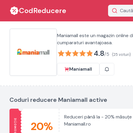
CodReducere
Maniamall este un magazin online di
cumparaturi avantajoasa.
4.8
/5
(25 voturi)
Maniamall
Coduri reducere Maniamall active
Reduceri până la - 20% măsuțe 
PROMOȚIE
20%
Maniamall.ro