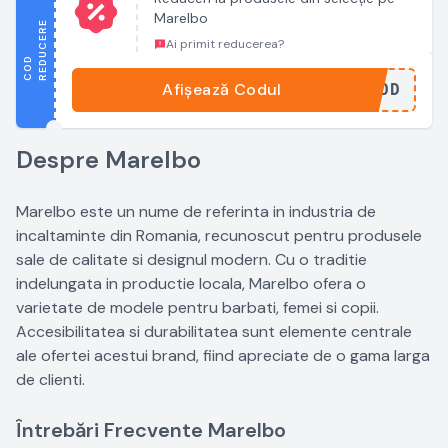
Marelbo
E
Ai primit reducerea?
C
O
D
R
E
D
U
C
E
R
Afișează Codul
...COD
Despre Marelbo
Marelbo este un nume de referinta in industria de
incaltaminte din Romania, recunoscut pentru produsele
sale de calitate si designul modern. Cu o traditie
indelungata in productie locala, Marelbo ofera o
varietate de modele pentru barbati, femei si copii.
Accesibilitatea si durabilitatea sunt elemente centrale
ale ofertei acestui brand, fiind apreciate de o gama larga
de clienti.
Întrebări Frecvente Marelbo