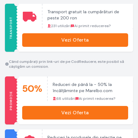
Transport gratuit la cumpărături de
peste 200 ron
TRANSPORT
231 utilizări
Ai primit reducerea?
Vezi Oferta
Când cumpărați prin link-uri de pe CodReducere, este posibil să
câștigăm un comision.
Reduceri de până la - 50% la
50%
încălțăminte pe Marelbo.com
PROMOȚIE
68 utilizări
Ai primit reducerea?
Vezi Oferta
Reduceri la produsele din selecție pe