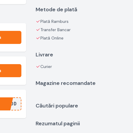
Metode de plată
Plată Ramburs
Transfer Bancar
a
Plată Online
Livrare
Curier
a
Magazine recomandate
..COD
Căutări populare
Rezumatul paginii