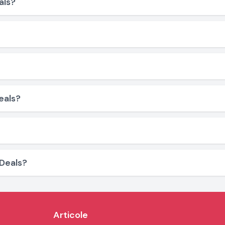
als?
eals?
 Deals?
Articole