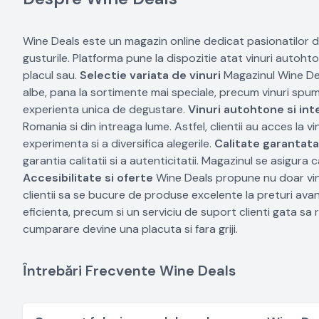
Wine Deals este un magazin online dedicat pasionatilor de
gusturile. Platforma pune la dispozitie atat vinuri autoht
placul sau.
Selectie variata de vinuri
Magazinul Wine Deal
albe, pana la sortimente mai speciale, precum vinuri spum
experienta unica de degustare.
Vinuri autohtone si int
Romania si din intreaga lume. Astfel, clientii au acces la vi
experimenta si a diversifica alegerile.
Calitate garantata
garantia calitatii si a autenticitatii. Magazinul se asigura
Accesibilitate si oferte
Wine Deals propune nu doar vinuri
clientii sa se bucure de produse excelente la preturi ava
eficienta, precum si un serviciu de suport clienti gata sa 
cumparare devine una placuta si fara griji.
Întrebări Frecvente Wine Deals