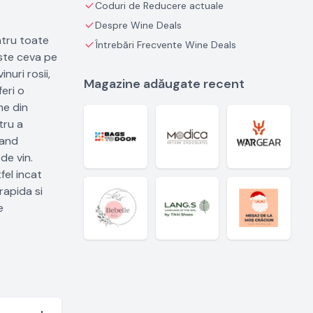
Coduri de Reducere actuale
Despre Wine Deals
ntru toate
Întrebări Frecvente Wine Deals
este ceva pe
nuri rosii,
Magazine adăugate recent
eri o
me din
tru a
vand
de vin.
fel incat
rapida si
e