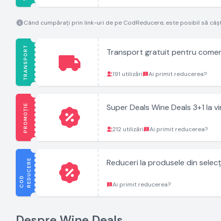
Când cumpărați prin link-uri de pe CodReducere, este posibil să câș
TRANSPORT
Transport gratuit pentru comen
191 utilizări
Ai primit reducerea?
PROMOȚIE
Super Deals Wine Deals 3+1 la vi
212 utilizări
Ai primit reducerea?
E
Reduceri la produsele din selec
C
O
D
R
E
D
U
C
E
R
Ai primit reducerea?
Despre Wine Deals