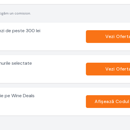
tigăm un comision.
zi de peste 300 lei
Vezi Ofert
nurile selectate
Vezi Ofert
ție pe Wine Deals
Afișează Codul
.