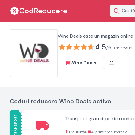
CodReducere
Wine Deals este un magazin online sp
4.5
/5
(49 voturi)
Wine Deals
Coduri reducere Wine Deals active
TRANSPORT
Transport gratuit pentru comen
172 utilizări
Ai primit reducerea?