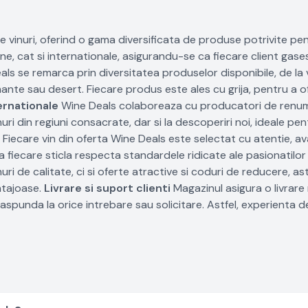
 vinuri, oferind o gama diversificata de produse potrivite pe
one, cat si internationale, asigurandu-se ca fiecare client gas
s se remarca prin diversitatea produselor disponibile, de la vi
ante sau desert. Fiecare produs este ales cu grija, pentru a of
ernationale
Wine Deals colaboreaza cu producatori de renu
nuri din regiuni consacrate, dar si la descoperiri noi, ideale pen
Fiecare vin din oferta Wine Deals este selectat cu atentie, a
 ca fiecare sticla respecta standardele ridicate ale pasionatilor 
 de calitate, ci si oferte atractive si coduri de reducere, ast
ntajoase.
Livrare si suport clienti
Magazinul asigura o livrare 
raspunda la orice intrebare sau solicitare. Astfel, experienta d